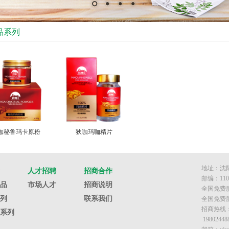
品系列
咖秘鲁玛卡原粉
狄咖玛咖精片
地址：沈阳
人才招聘
招商合作
邮编：110
品
市场人才
招商说明
全国免费服
列
联系我们
全国免费服
招商热线：（8
系列
19802448