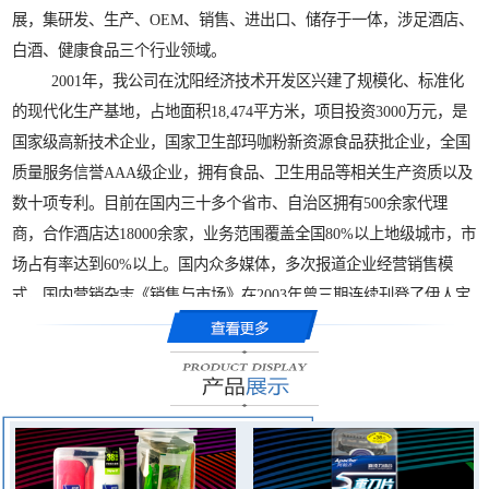
展，集研发、生产、OEM、销售、进出口、储存于一体，涉足酒店、
白酒、健康食品三个行业领域。
2001年，我公司在沈阳经济技术开发区兴建了规模化、标准化
的现代化生产基地，占地面积18,474平方米，项目投资3000万元，是
国家级高新技术企业，国家卫生部玛咖粉新资源食品获批企业，全国
质量服务信誉AAA级企业，拥有食品、卫生用品等相关生产资质以及
数十项专利。目前在国内三十多个省市、自治区拥有500余家代理
商，合作酒店达18000余家，业务范围覆盖全国80%以上地级城市，市
场占有率达到60%以上。国内众多媒体，多次报道企业经营销售模
式，国内营销杂志《销售与市场》在2003年曾三期连续刊登了伊人宝
营销创新案例。企业曾获得国内营销界相关部门颁发的“营销案例创
新金奖”，荣获国家发改委等十四部委联合认定的“中国酒店用品行业
影响力十大品牌”，企业法人狄学崑荣获中国力量“十大创新企业家”和
“爱国企业家”等称号。
伊人宝公司扩大产业布局，在云南海拔3000米以上的高原地区试
种世界久负盛名的高原植物“玛咖”，2007年成功培育出适合中国推广