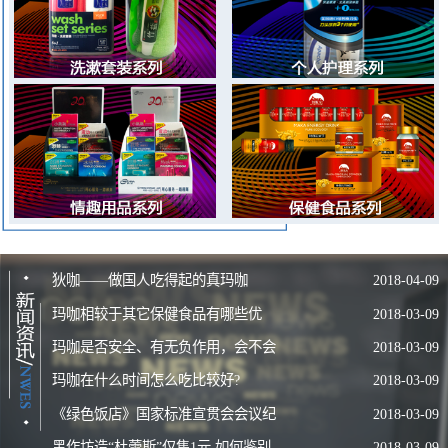
种植的优良玛咖品种——狄咖玛咖。我们在云南和西藏拥有12000亩
玛咖种植基地，严格遵循玛咖种植七年休耕周期，育种、栽培、除
草、采收、加工全程人工种植、不施用任何化肥，规范化的有机作物
种植方式，每年产出优质的玛咖原料供应给国内外500家玛咖产品生
产商。2008年5月，沈阳伊人宝集团启动了玛咖粉国家新资源食品认
证的申报，历时三年，到2011年5月18日，国家卫生部正式批复由沈
阳伊人宝公司申报的玛咖粉为新资源食品，这标志着中国人有了自己
的玛咖！
2011年伊人宝公司与拥有中国重点文物保护单位、中国非物质文
化遗产、中华老字号等一系列殊荣的吉林大泉源酒业公司达成战略合
狄咖——做国人吃得起的真玛咖
2018-04-09
作伙伴关系，推出“大泉源”玛咖养生酒，并得到业界和广大消费者的
玛咖相较于其它保健食品有哪些优
2018-03-09
广泛认可。董事长狄学崑接受中央电视台CCTV-7采访，就玛咖产业
玛咖是否安全、有无负作用，会不会
2018-03-09
势？
发展现状进行了分析与展望。
玛咖在什么时间怎么吃比较好?
2018-03-09
产生依赖？
走健康产业道路，让中国人的玛咖，造福中国人的健康。我们与
社会共同创造财富、分享财富，支持当地经济发展，为社会培养人
《绿色饭店》国家标准宣贯会会议纪
2018-03-09
才，并积极担负企业社会责任。伊人宝集团正在集结各种优势资源，
黑作坊造“杜蕾斯”仅售1元 如何鉴别
2018-03-09
要